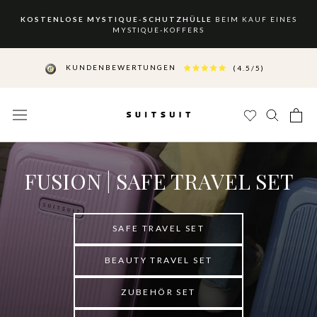
Zum
Inhalt
KOSTENLOSE MYSTIQUE-SCHUTZHÜLLE
BEIM KAUF EINES
MYSTIQUE-KOFFERS
springen
√
KOSTENFREIER VERSAND
√ 30 TAGE BEDENKZEIT
KUNDENBEWERTUNGEN
(4.5/5)
FUSION | SAFE TRAVEL SET
SAFE TRAVEL SET
BEAUTY TRAVEL SET
ZUBEHÖR SET